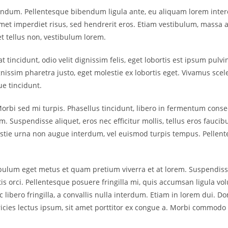
endum. Pellentesque bibendum ligula ante, eu aliquam lorem interdu
et imperdiet risus, sed hendrerit eros. Etiam vestibulum, massa a
t tellus non, vestibulum lorem.
t tincidunt, odio velit dignissim felis, eget lobortis est ipsum pul
issim pharetra justo, eget molestie ex lobortis eget. Vivamus scel
ue tincidunt.
Morbi sed mi turpis. Phasellus tincidunt, libero in fermentum consec
. Suspendisse aliquet, eros nec efficitur mollis, tellus eros faucib
molestie urna non augue interdum, vel euismod turpis tempus. Pel
tibulum eget metus et quam pretium viverra et at lorem. Suspendiss
tis orci. Pellentesque posuere fringilla mi, quis accumsan ligula 
ac libero fringilla, a convallis nulla interdum. Etiam in lorem dui.
ricies lectus ipsum, sit amet porttitor ex congue a. Morbi commodo t