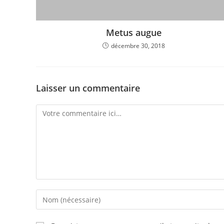
Metus augue
décembre 30, 2018
Laisser un commentaire
Comment
Enter
your
name