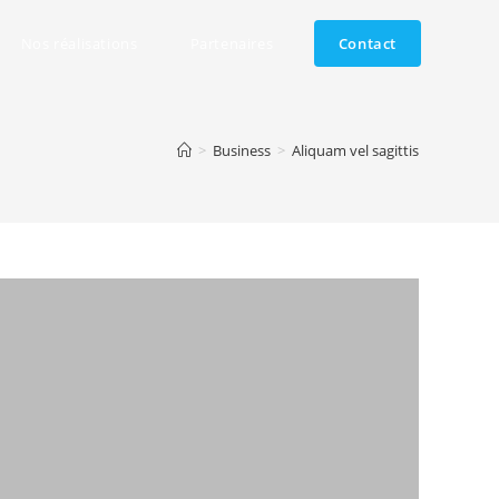
Nos réalisations
Partenaires
Contact
>
Business
>
Aliquam vel sagittis