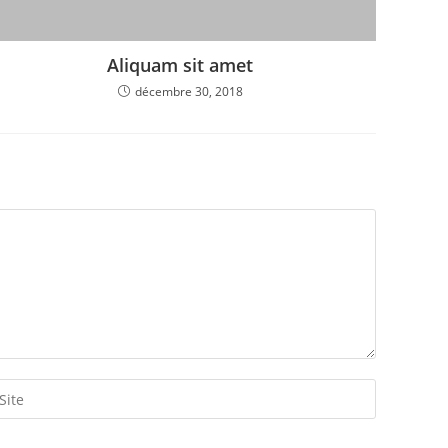
Aliquam sit amet
décembre 30, 2018
isir
URL
e