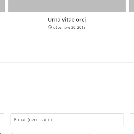
Urna vitae orci
décembre 30, 2018
Enter
Sa
your
l’
email
d