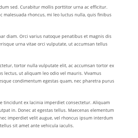
m sed. Curabitur mollis porttitor urna ac efficitur.
c malesuada rhoncus, mi leo luctus nulla, quis finibus
vinar diam. Orci varius natoque penatibus et magnis dis
erisque urna vitae orci vulputate, ut accumsan tellus
tetur, tortor nulla vulputate elit, ac accumsan tortor ex
us lectus, ut aliquam leo odio vel mauris. Vivamus
lentesque condimentum egestas quam, nec pharetra purus
e tincidunt ex lacinia imperdiet consectetur. Aliquam
volutpat in. Donec at egestas tellus. Maecenas elementum
 Donec imperdiet velit augue, vel rhoncus ipsum interdum
ellus sit amet ante vehicula iaculis.