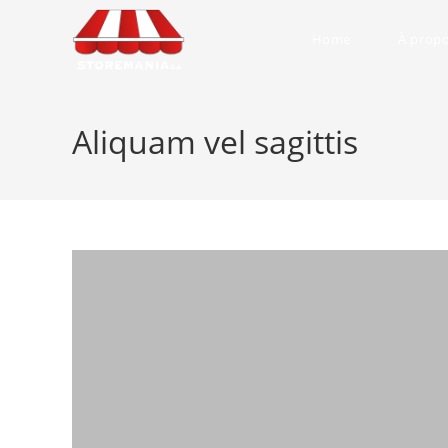
Skip
to
Home
À prop
content
Aliquam vel sagittis