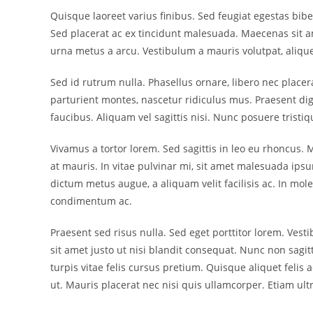
Quisque laoreet varius finibus. Sed feugiat egestas bib
Sed placerat ac ex tincidunt malesuada. Maecenas sit am
urna metus a arcu. Vestibulum a mauris volutpat, alique
Sed id rutrum nulla. Phasellus ornare, libero nec placera
parturient montes, nascetur ridiculus mus. Praesent dign
faucibus. Aliquam vel sagittis nisi. Nunc posuere tristiq
Vivamus a tortor lorem. Sed sagittis in leo eu rhoncus. 
at mauris. In vitae pulvinar mi, sit amet malesuada ipsum
dictum metus augue, a aliquam velit facilisis ac. In 
condimentum ac.
Praesent sed risus nulla. Sed eget porttitor lorem. Ves
sit amet justo ut nisi blandit consequat. Nunc non sagit
turpis vitae felis cursus pretium. Quisque aliquet felis 
ut. Mauris placerat nec nisi quis ullamcorper. Etiam ult