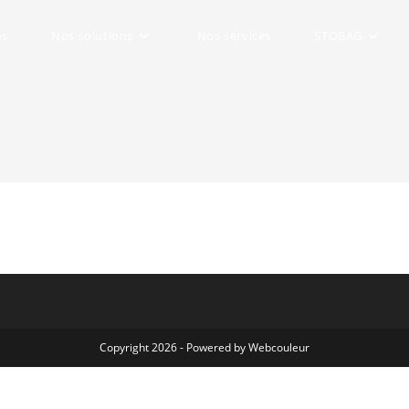
os
Nos solutions
Nos services
STOBAG
Copyright 2026 - Powered
by Webcouleur